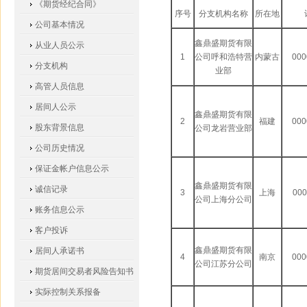
《期货经纪合同》
序号
分支机构名称
所在地
公司基本情况
鑫鼎盛期货有限
从业人员公示
1
公司呼和浩特营
内蒙古
000
分支机构
业部
高管人员信息
居间人公示
鑫鼎盛期货有限
2
福建
000
股东背景信息
公司龙岩营业部
公司历史情况
保证金帐户信息公示
鑫鼎盛期货有限
诚信记录
3
上海
000
公司上海分公司
账务信息公示
客户投诉
鑫鼎盛期货有限
居间人承诺书
4
南京
000
公司江苏分公司
期货居间交易者风险告知书
实际控制关系报备