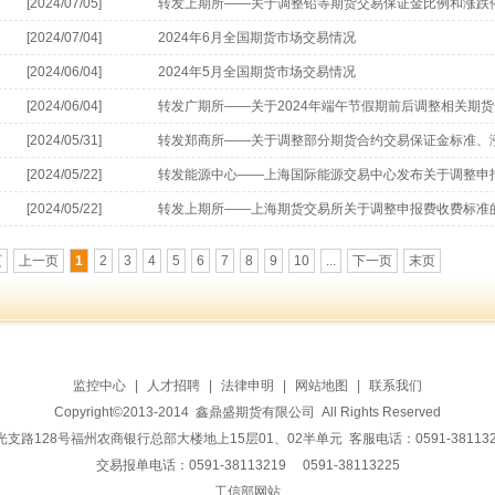
[2024/07/05]
转发上期所——关于调整铅等期货交易保证金比例和涨跌
[2024/07/04]
2024年6月全国期货市场交易情况
[2024/06/04]
2024年5月全国期货市场交易情况
[2024/06/04]
转发广期所——关于2024年端午节假期前后调整相关期
保证金标准的通知
[2024/05/31]
转发郑商所——关于调整部分期货合约交易保证金标准、
标准的通知
[2024/05/22]
转发能源中心——上海国际能源交易中心发布关于调整申
[2024/05/22]
转发上期所——上海期货交易所关于调整申报费收费标准
页
上一页
1
2
3
4
5
6
7
8
9
10
...
下一页
末页
监控中心
|
人才招聘
|
法律申明
|
网站地图
|
联系我们
Copyright©2013-2014 鑫鼎盛期货有限公司 All Rights Reserved
128号福州农商银行总部大楼地上15层01、02半单元 客服电话：0591-38113228 传
交易报单电话：0591-38113219 0591-38113225
工信部网站