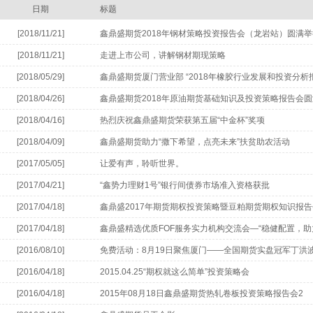
日期
标题
[2018/11/21]
鑫鼎盛期货2018年钢材策略投资报告会（龙岩站）圆满举
[2018/11/21]
走进上市公司，讲解钢材期现策略
[2018/05/29]
鑫鼎盛期货厦门营业部 “2018年橡胶行业发展和投资分析
[2018/04/26]
鑫鼎盛期货2018年原油期货基础知识及投资策略报告会
[2018/04/16]
热烈庆祝鑫鼎盛期货荣获第五届“中金杯”奖项
[2018/04/09]
鑫鼎盛期货助力“撒下希望，点亮未来”扶贫助农活动
[2017/05/05]
让爱有声，聆听世界。
[2017/04/21]
“鑫势力理财1号”银行间债券市场准入资格获批
[2017/04/18]
鑫鼎盛2017年期货期权投资策略暨豆粕期货期权知识报
[2017/04/18]
鑫鼎盛精选优质FOF服务实力机构交流会—“稳健配置，助
[2016/08/10]
免费活动：8月19日聚焦厦门——全国期货实盘冠军丁洪
机会
[2016/04/18]
2015.04.25“期权就这么简单”投资策略会
[2016/04/18]
2015年08月18日鑫鼎盛期货热轧卷板投资策略报告会2