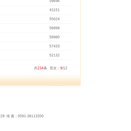
59696
61151
55024
56899
58980
57433
讨
52132
共
234
条 页次：
9
/12
 真：0591-38113200