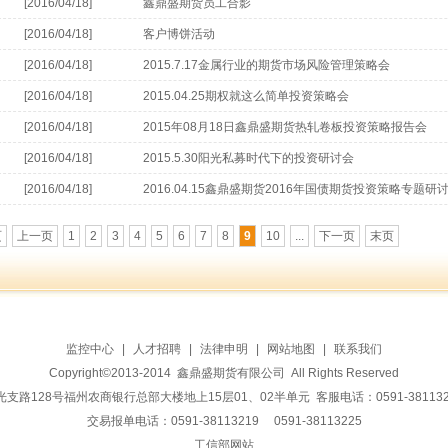
[2016/04/18]
鑫鼎盛期货员工合影
[2016/04/18]
客户博饼活动
[2016/04/18]
2015.7.17金属行业的期货市场风险管理策略会
[2016/04/18]
2015.04.25期权就这么简单投资策略会
[2016/04/18]
2015年08月18日鑫鼎盛期货热轧卷板投资策略报告会
[2016/04/18]
2015.5.30阳光私募时代下的投资研讨会
[2016/04/18]
2016.04.15鑫鼎盛期货2016年国债期货投资策略专题研
页
上一页
1
2
3
4
5
6
7
8
9
10
...
下一页
末页
监控中心
|
人才招聘
|
法律申明
|
网站地图
|
联系我们
Copyright©2013-2014 鑫鼎盛期货有限公司 All Rights Reserved
128号福州农商银行总部大楼地上15层01、02半单元 客服电话：0591-38113228 传
交易报单电话：0591-38113219 0591-38113225
工信部网站