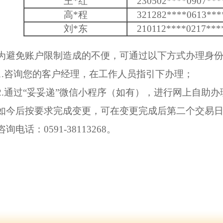
王
*
红
230502
****
0907
***
高
*
程
321282
****
0613
***
刘
*
东
210112
****
0217
***
避免账户限制造成的不便，可通过以下方式办理身份
.咨询您的客户经理，在工作人员指引下办理；
.通过“妥妥递”微信小程序（如有），进行网上自助办
今后按要求完成变更，可在变更完成后第二个交易日
询电话：0591-38113268。