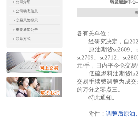
转发能源中心
公司介绍
公司动态信息
来
交易风险提示
重要通知公告
各有关单位：
联系方式
经研究决定，自202
原油期货sc2609、sc2
sc2709、sc2712、sc
元/手，日内平今仓交易
低硫燃料油期货lu2609
交易手续费调整为成交
的万分之零点三。
特此通知。
附件：
调整后原油